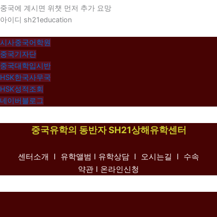
중국에 계시면 위챗 먼저 추가 요망
아이디 sh21education
시사중국어학원
중국기자단
중국대학입시반
HSK한국사무국
HSK성적조회
네이버블로그
중국유학의 동반자 SH21상해유학센터
센터소개 l
유학앨범
l
유학상담 l
오시는길 l
수속
약관
l 온라인신청