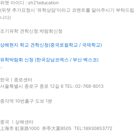
위챗 아이디 : sh21education
(위챗 추가요청시 ‘유학상담’이라고 코멘트를 달아주시기 부탁드립
니다)
조기유학 견학신청.박람회신청
상해현지 학교 견학신청(중국로컬학교 / 국제학교)
유학박람회 신청 (한국강남코엑스 / 부산 벡스코)
..
한국ㅣ종로센터
서울특별시 종로구 종로 12길 6 TEL: 02-768-8013
종각역 10번출구 도보 1분
중국 ㅣ상해센터
上海市 虹泉路1000 井亭大厦B505 TEL:18930853772