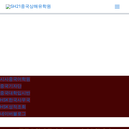
콘
텐
츠
로
건
너
뛰
기
시사중국어학원
중국기자단
중국대학입시반
HSK한국사무국
HSK성적조회
네이버블로그