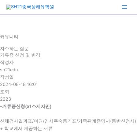
콘
텐
츠
로
건
커뮤니티
너
뛰
자주하는 질문
기
거류증 신청 및 변경
작성자
sh21edu
작성일
2024-08-18 16:01
조회
2223
-거류증신청(x1소지자만)
신체검사결과표/여권/임시주숙등기표/가족관계증명서(동반신청시)
+ 학교에서 제공하는 서류