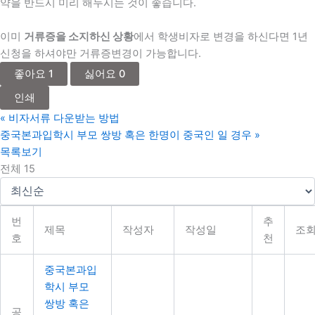
약을 반드시 미리 해두시는 것이 좋습니다.
이미
거류증을 소지하신 상황
에서 학생비자로 변경을 하신다면 1년
신청을 하셔야만 거류증변경이 가능합니다.
좋아요
1
싫어요
0
인쇄
«
비자서류 다운받는 방법
중국본과입학시 부모 쌍방 혹은 한명이 중국인 일 경우
»
목록보기
전체 15
번
추
제목
작성자
작성일
조
호
천
중국본과입
학시 부모
쌍방 혹은
공