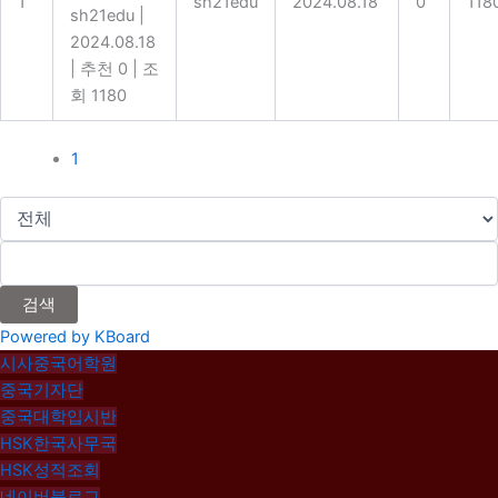
1
sh21edu
2024.08.18
0
118
sh21edu
|
2024.08.18
|
추천 0
|
조
회 1180
1
검색
Powered by KBoard
시사중국어학원
중국기자단
중국대학입시반
HSK한국사무국
HSK성적조회
네이버블로그