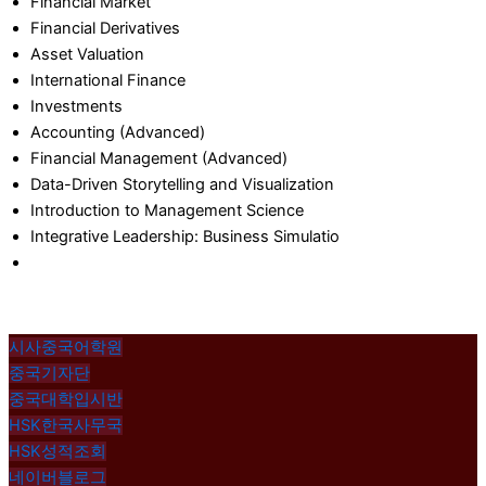
Financial Market
Financial Derivatives
Asset Valuation
International Finance
Investments
Accounting (Advanced)
Financial Management (Advanced)
Data-Driven Storytelling and Visualization
Introduction to Management Science
Integrative Leadership: Business Simulatio
시사중국어학원
중국기자단
중국대학입시반
HSK한국사무국
HSK성적조회
네이버블로그