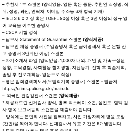
– 추천서 1부 스캔본 (양식없음. 영문 혹은 중문. 추천인 직장명, 직
위, 성명, 싸인, 연락처, 이메일 주소등 6개 항목 기재)
– IELTS 6.0 이상 혹은 TOEFL 90점 이상 혹은 3년 이상의 정규 영
어 교육을 이수한 증명서
– CSCA 시험 성적
– 담보서 Statement of Guarantee 스캔본 (
양식제공
)
– 담보인 재정 증명서 (수입증명서 혹은 급여명세서 혹은 은행 잔
고 증명서 3만위안 이상) 스캔본
– 자기소개서 파일 (양식없음. 1,000자 내외. 개인 및 가족구성원
상황, 교육경험, 사회활동 참여경험, 지원동기, 진학 후 학습계획,
졸업 후 진로계획등. 영문으로 작성)
– 영문 범죄경력회보서(무범죄기록 증명서) 스캔본 – 발급처
https://crims.police.go.kr/main.do
– 외국인 건강검진서 스캔본 (
양식제공
)
* 제공해드린 신체검사 양식, 흉부 엑스레이 소견, 심전도, 혈액 검
사 항목 보고서등의 스캔본을 제출해야 합니다.
양식에는 본인의 사진을 첨부하고, 사진 가장자리에 병원 도장
(간인)을 찍어야 합니다. 신체검사서 유효 기간은 6개월입니다.
* 모든 증명 서류는 영문 혹은 중문일 것