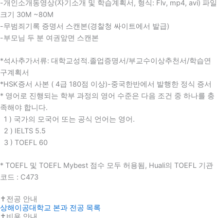
-개인소개동영상(자기소개 및 학습계획서, 형식: Flv, mp4, avi) 파일
크기 30M ~80M
-무범죄기록 증명서 스캔본(경찰청 싸이트에서 발급)
-부모님 두 분 여권앞면 스캔본
*석사추가서류: 대학교성적.졸업증명서/부교수이상추천서/학습연
구계획서
*HSK증서 사본 ( 4급 180점 이상)-중국한반에서 발행한 정식 증서
* 영어로 진행되는 학부 과정의 영어 수준은 다음 조건 중 하나를 충
족해야 합니다.
1
) 국가의 모국어 또는 공식 언어는 영어.
2
) IELTS
5.5
3
) TOEFL
60
* TOEFL 및 TOEFL Mybest 점수 모두 허용됨, Huali의 TOEFL 기관
코드 : C473
✝전공 안내
상해이공대학교 본과 전공 목록
✝비용 안내