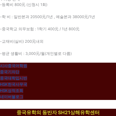
-등록비 800元 (신청시 1회)
-학 비 : 일반본과 20500元/1년 , 예술본과 38000元/1년
-중국학교 의무보험 : 1학기 400元 / 1년 800元
-교재비(실비) 200元내외
-평균 생활비 : 3,000元/월(개인별로 다름)
시사중국어학원
중국기자단
중국대학입시반
HSK한국사무국
HSK성적조회
네이버블로그
중국유학의 동반자 SH21상해유학센터