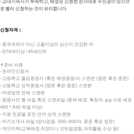
-교내기숙사가 부족하고, 배정은 신청한 순서대로 우선권이 있으므
로 빨리 신청하는 것이 유리합니다
신청자격 ::
-중국국적이 아닌 고졸이상의 심신이 건강한 자
-만18세이상~45세이하
✝준비 서류
-온라인신청서
-고등학교 졸업증명서 (혹은 예정증명서) 스캔본 (영문 혹은 중문)
-고등학교 성적증명서 (영문 혹은 중문) 스캔본
-여권앞면 전체 스캔본
-증명사진 웹 파일 혹은 스캔파일 (흰색 배경. 확장자 .jpg 가로 세로
480 * 640 픽셀 이상)
-지원 전공별 공인 언어 성적 스캔본
-자기소개서 파일 (양식없음. 500~800자. 중문 혹은 영문)
-개인이력(교육배경,직장이나 인턴쉽경험,과외활동,수상 등)