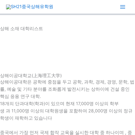
콘
텐
츠
로
상해 소재 대학리스트
건
너
상해복단대
ㅣ
상해교통대
ㅣ
화동사범대
ㅣ
동화대
ㅣ
상해사범대
뛰
ㅣ
상해재경대
ㅣ
화동이공대
ㅣ
상해외국어대
ㅣ
화동정법대
ㅣ
상
기
해대학교
ㅣ
상해이공대
ㅣ
대외경무대
ㅣ
희극대학
ㅣ
상해음대
ㅣ
상해체대
ㅣ
상해중의약대
상해이공대학교(上海理工大学)
상해이공대학은 공학에 중점을 두고 공학, 과학, 경제, 경영, 문학, 법
률, 예술 및 기타 분야를 조화롭게 발전시키는 상하이에 건설 중인
핵심 응용 연구 대학.
18개의 단과대학(학과)이 있으며 현재
17,000명 이상의 학부
생
과
11,000명 이상의 대학원생을
포함하여
28,000명 이상의
정규
학생이 재학하고 있습니다
중국에서 가장 먼저 국제 합작 교육을 실시한 대학 중 하나이며 , 중