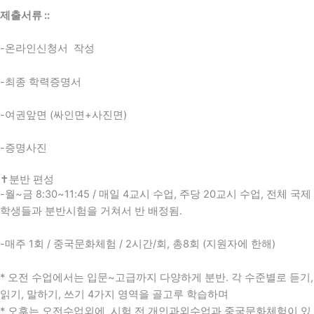
제출서류 ::
-온라인신청서 작성
-최종 학력증명서
-여권앞면 (싸인면+사진면)
-증명사진
✝분반 편성
-월~금 8:30~11:45 / 매일 4교시 수업, 주당 20교시 수업, 전체 국제
학생들과 분반시험을 거쳐서 반 배정됨.
-매주 1회 / 중국문화체험 / 2시간/회, 총8회 (지원자에 한해)
* 오전 수업에서는 입문~고급까지 다양하게 분반. 각 수준별로 듣기,
읽기, 말하기, 쓰기 4가지 영역을 골고루 학습하며
* 오후는 오전수업외에 시험 전 개인과외수업과 중국문화체험이 있