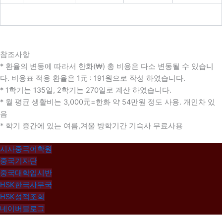
참조사항
* 환율의 변동에 따라서 한화(₩) 총 비용은 다소 변동될 수 있습니
다. 비용표 적용 환율은 1元 : 191원으로 작성 하였습니다.
* 1학기는 135일, 2학기는 270일로 계산 하였습니다.
* 월 평균 생활비는 3,000元=한화 약 54만원 정도 사용. 개인차 있
음
* 학기 중간에 있는 여름,겨울 방학기간 기숙사 무료사용
시사중국어학원
중국기자단
중국대학입시반
HSK한국사무국
HSK성적조회
네이버블로그