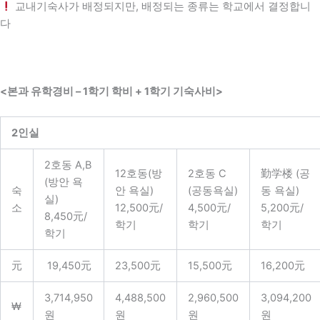
교내기숙사가 배정되지만, 배정되는 종류는 학교에서 결정합니
다
<본과 유학경비 – 1학기 학비 + 1학기 기숙사비>
2인실
2호동 A,B
12호동(방
2호동 C
勤学楼 (공
(방안 욕
숙
안 욕실)
(공동욕실)
동 욕실)
실)
소
12,500元/
4,500元/
5,200元/
8,450元/
학기
학기
학기
학기
元
19,450元
23,500元
15,500元
16,200元
3,714,950
4,488,500
2,960,500
3,094,200
₩
원
원
원
원