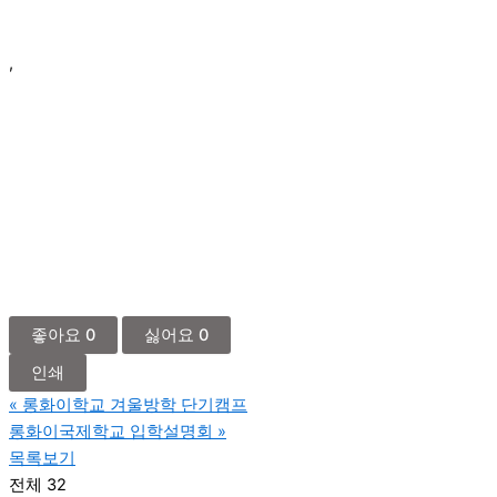
,
좋아요
0
싫어요
0
인쇄
«
롱화이학교 겨울방학 단기캠프
롱화이국제학교 입학설명회
»
목록보기
전체 32