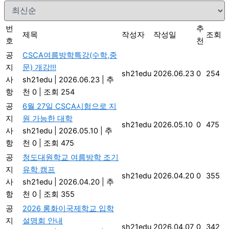
번
추
제목
작성자
작성일
조회
호
천
공
CSCA여름방학특강(수학,중
지
문) 개강!!!
sh21edu
2026.06.23
0
254
사
sh21edu
|
2026.06.23
|
추
항
천 0
|
조회 254
공
6월 27일 CSCA시험으로 지
지
원 가능한 대학
sh21edu
2026.05.10
0
475
사
sh21edu
|
2026.05.10
|
추
항
천 0
|
조회 475
공
청도대원학교 여름방학 조기
지
유학 캠프
sh21edu
2026.04.20
0
355
사
sh21edu
|
2026.04.20
|
추
항
천 0
|
조회 355
공
2026 롱화이국제학교 입학
지
설명회 안내
sh21edu
2026.04.07
0
342