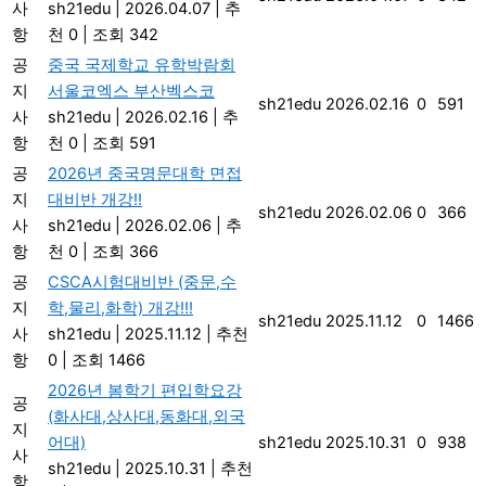
사
sh21edu
|
2026.04.07
|
추
항
천 0
|
조회 342
공
중국 국제학교 유학박람회
지
서울코엑스 부산벡스코
sh21edu
2026.02.16
0
591
사
sh21edu
|
2026.02.16
|
추
항
천 0
|
조회 591
공
2026년 중국명문대학 면접
지
대비반 개강!!
sh21edu
2026.02.06
0
366
사
sh21edu
|
2026.02.06
|
추
항
천 0
|
조회 366
공
CSCA시험대비반 (중문,수
지
학,물리,화학) 개강!!!
sh21edu
2025.11.12
0
1466
사
sh21edu
|
2025.11.12
|
추천
항
0
|
조회 1466
2026년 봄학기 편입학요강
공
(화사대,상사대,동화대,외국
지
어대)
sh21edu
2025.10.31
0
938
사
sh21edu
|
2025.10.31
|
추천
항