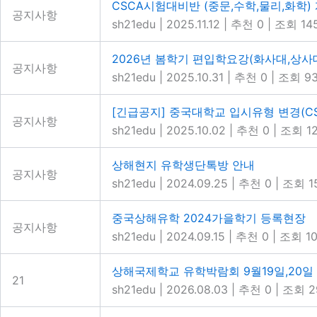
CSCA시험대비반 (중문,수학,물리,화학) 개
공지사항
sh21edu
|
2025.11.12
|
추천 0
|
조회 14
2026년 봄학기 편입학요강(화사대,상사
공지사항
sh21edu
|
2025.10.31
|
추천 0
|
조회 9
[긴급공지] 중국대학교 입시유형 변경(CS
공지사항
sh21edu
|
2025.10.02
|
추천 0
|
조회 1
상해현지 유학생단톡방 안내
공지사항
sh21edu
|
2024.09.25
|
추천 0
|
조회 1
중국상해유학 2024가을학기 등록현장
공지사항
sh21edu
|
2024.09.15
|
추천 0
|
조회 10
상해국제학교 유학박람회 9월19일,20일
21
sh21edu
|
2026.08.03
|
추천 0
|
조회 2