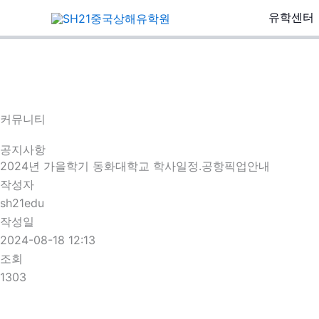
콘
유학센터
텐
츠
로
건
너
커뮤니티
뛰
기
공지사항
2024년 가을학기 동화대학교 학사일정.공항픽업안내
작성자
sh21edu
작성일
2024-08-18 12:13
조회
1303